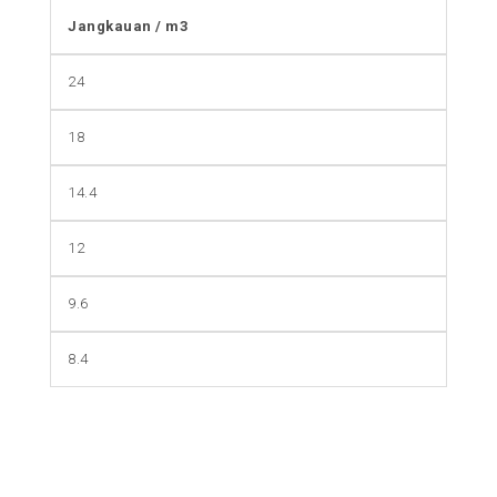
Jangkauan / m3
24
18
14.4
12
9.6
8.4