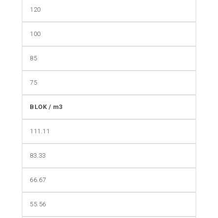
120
100
85
75
BLOK / m3
111.11
83.33
66.67
55.56