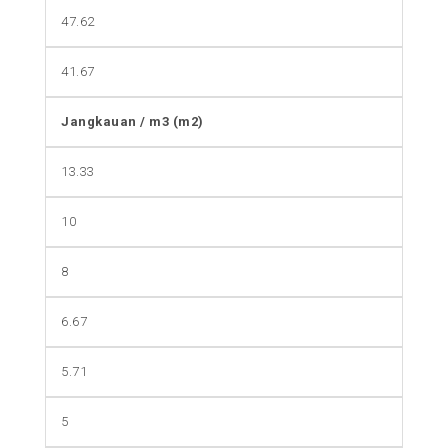
47.62
41.67
Jangkauan / m3 (m2)
13.33
10
8
6.67
5.71
5